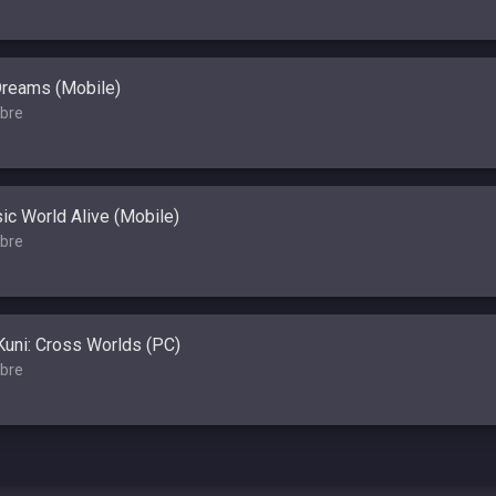
Dreams (Mobile)
bre
ic World Alive (Mobile)
bre
Kuni: Cross Worlds (PC)
bre