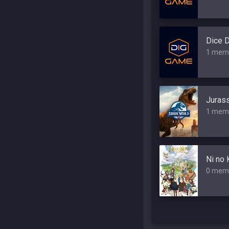
Dice 
1 mem
Jurass
1 mem
Ni no 
0 mem