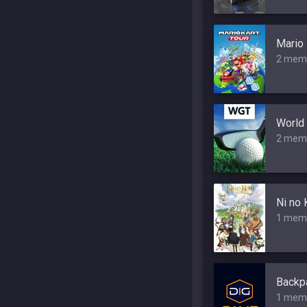
Mario 
2 mem
World 
2 mem
Ni no 
1 mem
Backpa
1 mem