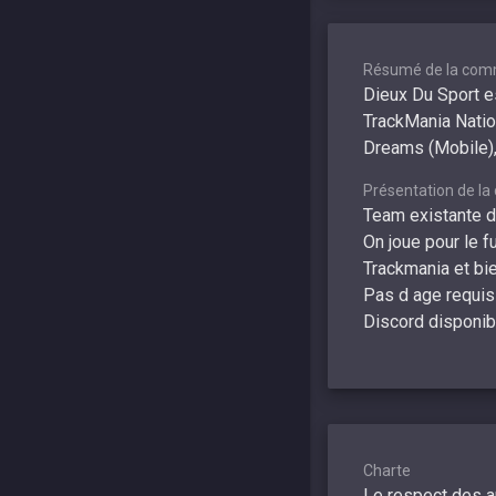
Résumé de la com
Dieux Du Sport e
TrackMania Nation
Dreams (Mobile),
Présentation de l
Team existante 
On joue pour le f
Trackmania et bien
Pas d age requis 
Discord disponib
Charte
Le respect des au