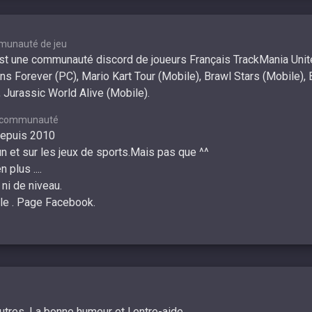
munauté de jeu
st une communauté discord de joueurs Français TrackMania Unite
s Forever (PC), Mario Kart Tour (Mobile), Brawl Stars (Mobile), 
 Jurassic World Alive (Mobile).
a communauté
depuis 2010
un et sur les jeux de sports.Mais pas que ^^
 plus ....
ni de niveau.
le . Page Facebook.
tres .La bonne humeur et l entre-aide.