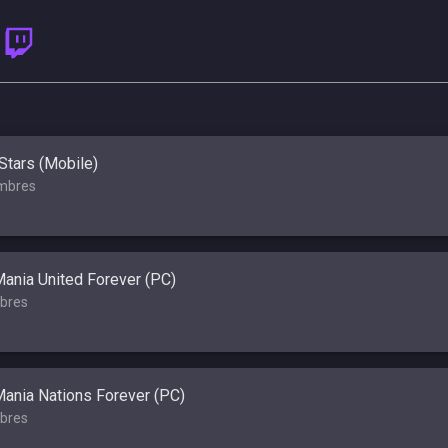
Stars (Mobile)
mbres
ania United Forever (PC)
bres
ania Nations Forever (PC)
bres