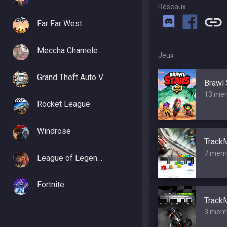
Réseaux
Far Far West
Meccha Chameleon
Jeux
Grand Theft Auto V
Brawl 
13 me
Rocket League
Windrose
TrackM
7 mem
League of Legends
Fortnite
TrackM
3 mem