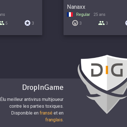
Nanaxx
ans
Regular
25 ans
5
3
3
3
DropInGame
Élu meilleur antivirus multijoueur
contre les parties toxiques.
Disponible en
fransé
et en
franglais
.