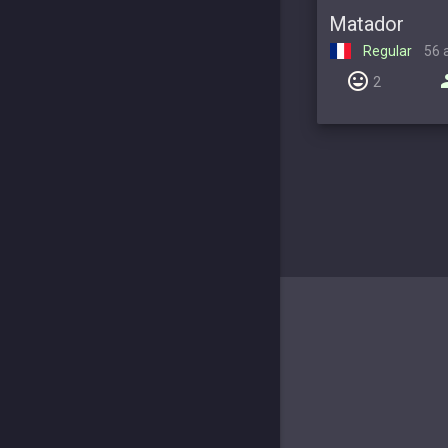
Matador
Regular
56 
2