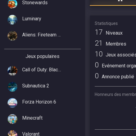
Stonewards
Luminary
Statistiques
17
Niveaux
Aliens: Fireteam Elite 2
21
Membres
10
Jeux associé
Jeux populaires
0
Evénement orga
Call of Duty: Black Ops 7
0
Annonce publié
Subnautica 2
Honneurs des memb
Forza Horizon 6
Minecraft
Valorant