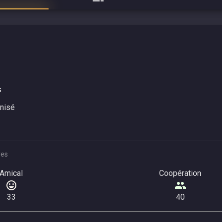
s
nisé
res
Amical
Coopération
33
40