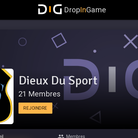
Drop
In
Game
Dieux Du Sport
21 Membres
REJOINDRE
il
Membres