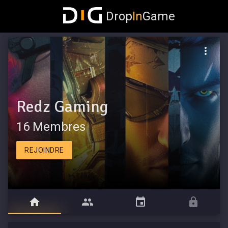
Drop
In
Game
Redz Gaming
16 Membres
REJOINDRE