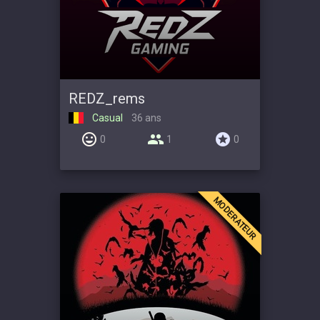
REDZ_rems
Casual
36 ans
0
1
0
MODERATEUR