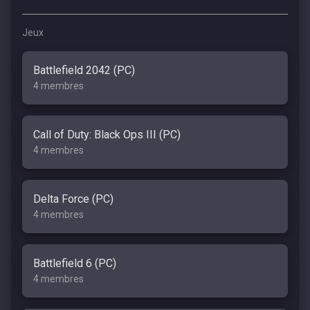
Jeux
Battlefield 2042 (PC)
4 membres
Call of Duty: Black Ops III (PC)
4 membres
Delta Force (PC)
4 membres
Battlefield 6 (PC)
4 membres