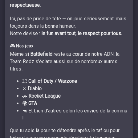
respectueuse.
Ici, pas de prise de tête — on joue sérieusement, mais
toujours dans la bonne humeur.
Notre devise :
le fun avant tout, le respect pour tous.
🎮 Nos jeux
Même si
Battlefield
reste au cœur de notre ADN, la
Team Redz s’éclate aussi sur de nombreux autres
titres :
💥
Call of Duty / Warzone
⚔️
Diablo
🚗
Rocket League
🌍
GTA
🔫 Et bien d’autres selon les envies de la commu
!
Que tu sois là pour te détendre après le taf ou pour
tryhard avec une escouade régulière, tu trouveras