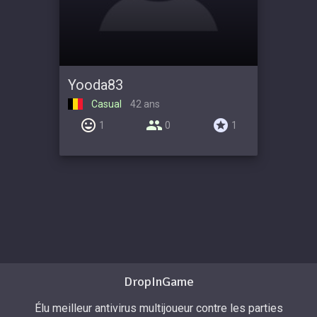
Yooda83
Casual
42 ans
1
0
1
DropInGame
Élu meilleur antivirus multijoueur contre les parties