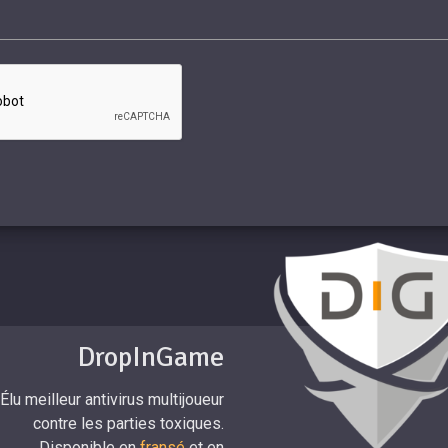
DropInGame
Élu meilleur antivirus multijoueur
contre les parties toxiques.
Disponible en
fransé
et en