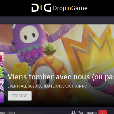
Drop
In
Game
Viens tomber avec nous (ou pa
EVENT FALL GUYS: ULTIMATE KNOCKOUT SUR PC
TERMINÉ
scription
Participants
2