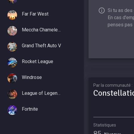
Si tu as des
Far Far West
En cas d'emp
penses pas 
Meccha Chameleon
Grand Theft Auto V
Rocket League
Windrose
Par la communauté :
Constellati
League of Legends
Fortnite
Statistiques
85