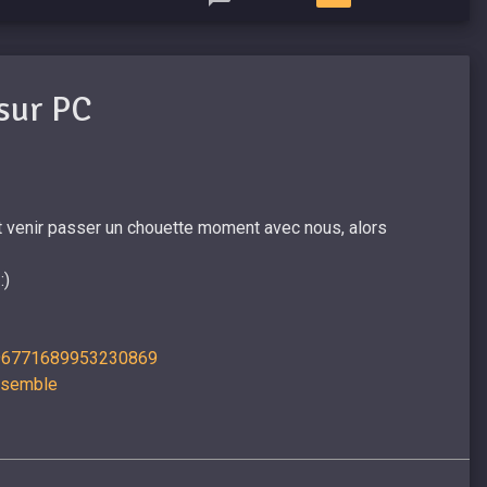
sur PC
 et venir passer un chouette moment avec nous, alors
:)
796771689953230869
ensemble