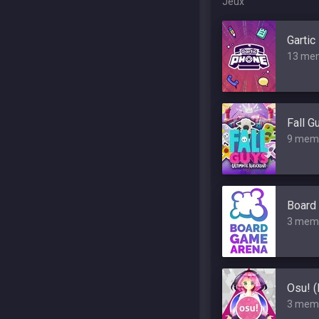
Jeux
Gartic
13 me
Fall G
9 mem
Board
3 mem
Osu! 
3 mem