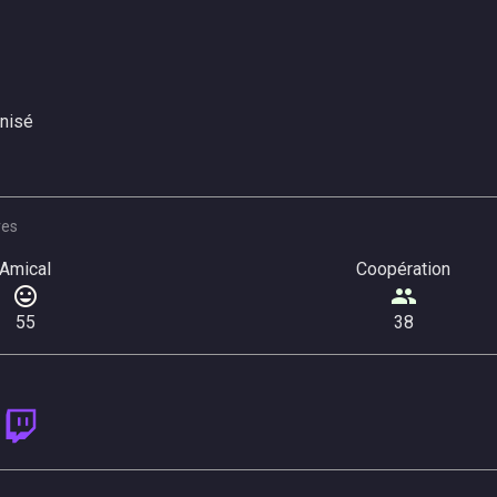
nisé
res
Amical
Coopération
55
38