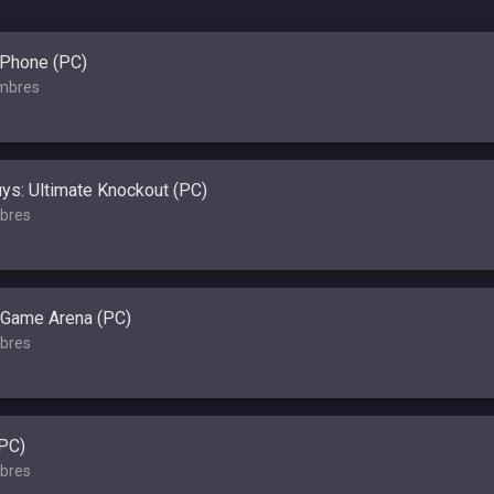
 Phone (PC)
mbres
uys: Ultimate Knockout (PC)
bres
 Game Arena (PC)
bres
(PC)
bres