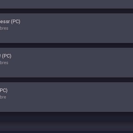
essr (PC)
bres
! (PC)
bres
(PC)
bre