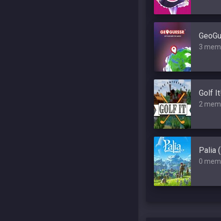
GeoGu
3 mem
Golf It
2 mem
Palia 
0 mem