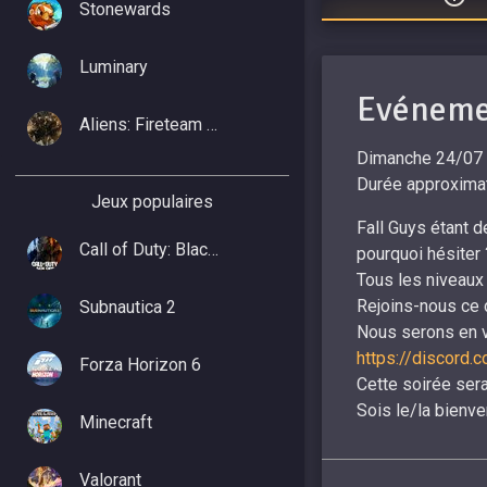
Stonewards
Luminary
Evénemen
Aliens: Fireteam Elite 2
Dimanche 24/07 
Durée approximat
Jeux populaires
Fall Guys étant d
Call of Duty: Black Ops 7
pourquoi hésiter 
Tous les niveaux 
Rejoins-nous ce 
Subnautica 2
Nous serons en v
https://discor
Forza Horizon 6
Cette soirée ser
Sois le/la bienv
Minecraft
Valorant