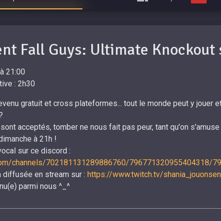
t Fall Guys: Ultimate Knockout 
à 21:00
ive : 2h30
evenu gratuit et cross plateformes... tout le monde peut y jouer
?
sont acceptés, tomber ne nous fait pas peur, tant qu'on s'amuse 
dimanche à 21h !
ocal sur ce discord :
d.com/channels/702181131289886760/796771320955404318/
a diffusée en stream sur :
https://www.twitch.tv/shania_jouons
enu(e) parmi nous ^_^