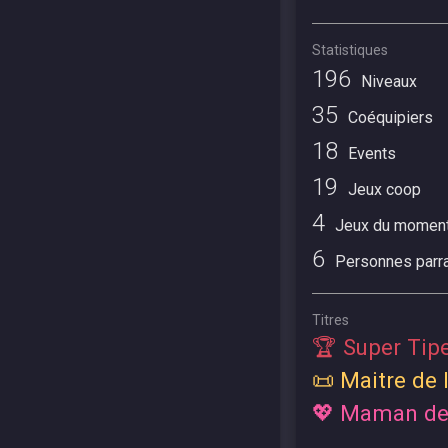
Statistiques
196
Niveaux
35
Coéquipiers
18
Events
19
Jeux coop
4
Jeux du momen
6
Personnes parr
Titres
🏆 Super Tip
📜 Maitre de l
💖 Maman des