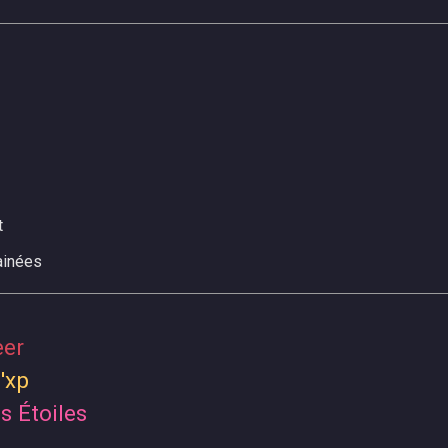
t
ainées
eer
'xp
 Étoiles