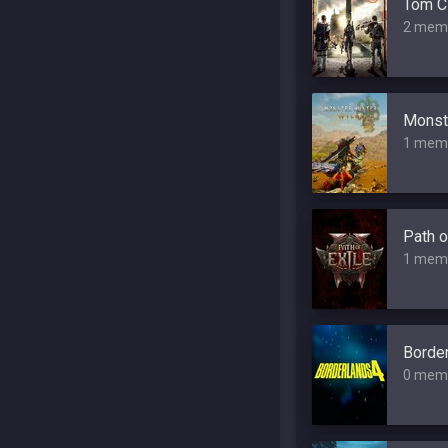
Tom Cl
2 mem
Monst
1 mem
Path o
1 mem
Border
0 mem