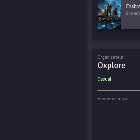
Enshr
0 mem
Organisateur
Oxplore
Casual
Honneurs reçus