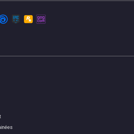
t
ainées