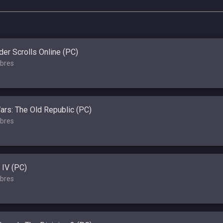
der Scrolls Online (PC)
bres
ars: The Old Republic (PC)
bres
 IV (PC)
bres