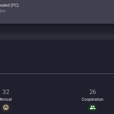
ouded (PC)
bre
32
26
Amical
Coopération