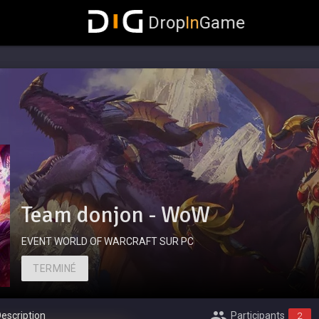
Drop
In
Game
Team donjon - WoW
EVENT WORLD OF WARCRAFT SUR PC
TERMINÉ
escription
Participants
2