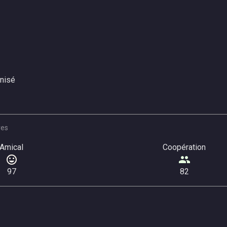
nisé
res
Amical
Coopération
97
82