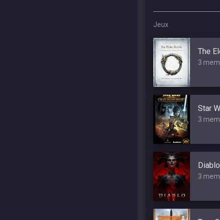
Jeux
The El
3 mem
Star W
3 mem
Diablo
3 mem