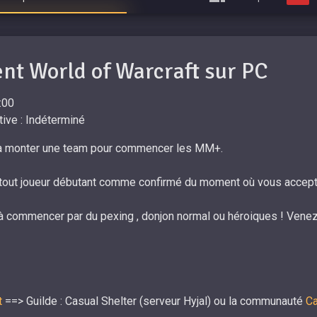
t World of Warcraft sur PC
:00
ive : Indéterminé
he à monter une team pour commencer les MM+.
 tout joueur débutant comme confirmé du moment où vous accept
à commencer par du pexing , donjon normal ou héroiques ! Venez f
t
​==> Guilde : Casual Shelter (serveur Hyjal) ou la communauté
Ca