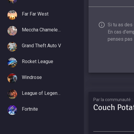
Far Far West
Si tu as des
Meccha Chameleon
En cas d'emp
penses pas 
Grand Theft Auto V
Rocket League
Windrose
League of Legends
Par la communauté :
Couch Pota
Fortnite