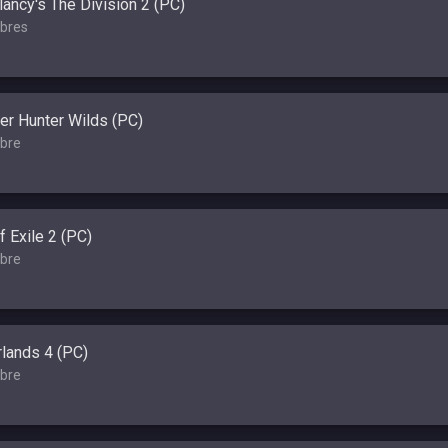
ancy's The Division 2 (PC)
bres
er Hunter Wilds (PC)
bre
f Exile 2 (PC)
bre
lands 4 (PC)
bre