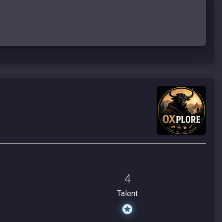
4
Talent