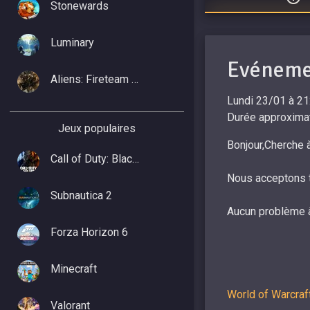
Stonewards
Luminary
Evénemen
Aliens: Fireteam Elite 2
Lundi 23/01 à 21
Durée approximat
Jeux populaires
Bonjour, ​ Cherc
Call of Duty: Black Ops 7
​ Nous acceptons
Subnautica 2
​ Aucun problème 
Forza Horizon 6
Minecraft
World of Warcraf
Valorant