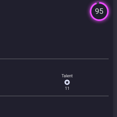
95
Talent
11