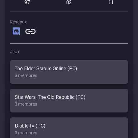
97
82
11
Réseaux
Jeux
The Elder Scrolls Online (PC)
3 membres
Star Wars: The Old Republic (PC)
3 membres
Diablo IV (PC)
3 membres