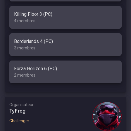
Killing Floor 3 (PC)
4 membres
Borderlands 4 (PC)
3 membres
Forza Horizon 6 (PC)
2 membres
Organisateur
TyFrog
Challenger