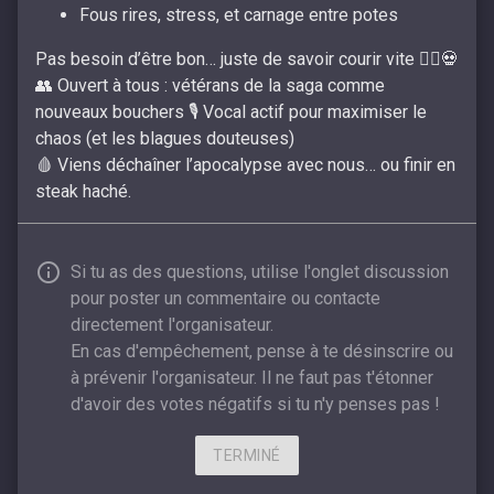
Fous rires, stress, et carnage entre potes
Pas besoin d’être bon… juste de savoir courir vite 🏃‍♂️💀
👥 Ouvert à tous : vétérans de la saga comme
nouveaux bouchers 🎙️ Vocal actif pour maximiser le
chaos (et les blagues douteuses)
🩸 Viens déchaîner l’apocalypse avec nous… ou finir en
steak haché.
Si tu as des questions, utilise l'onglet discussion
pour poster un commentaire ou contacte
directement l'organisateur.
En cas d'empêchement, pense à te désinscrire ou
à prévenir l'organisateur. Il ne faut pas t'étonner
d'avoir des votes négatifs si tu n'y penses pas !
TERMINÉ