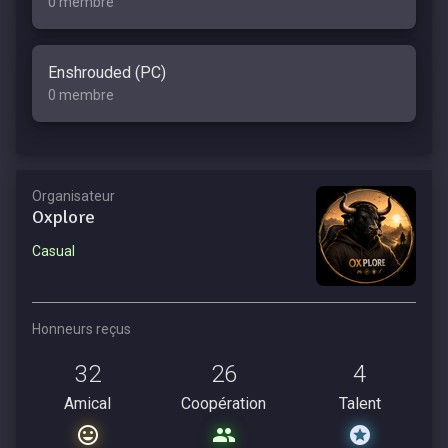
0 membre
Enshrouded (PC)
0 membre
Organisateur
Oxplore
Casual
Honneurs reçus
32
26
4
Amical
Coopération
Talent