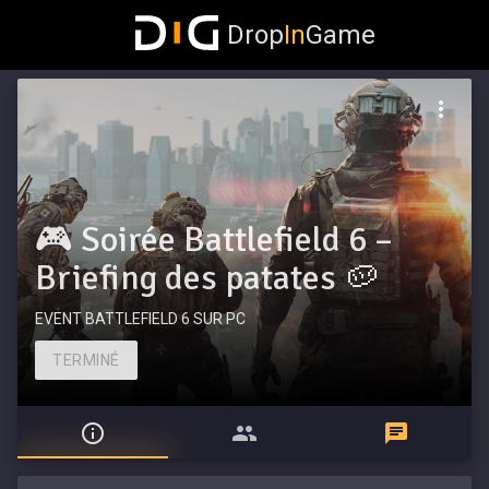
Drop
In
Game
🎮 Soirée Battlefield 6 –
Briefing des patates 🥔
EVENT BATTLEFIELD 6 SUR PC
TERMINÉ