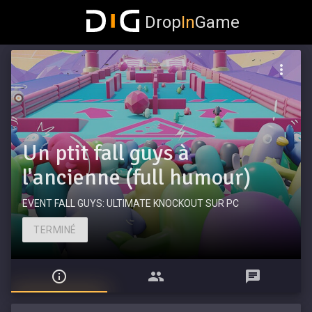
Drop
In
Game
Un ptit fall guys à
l'ancienne (full humour)
EVENT FALL GUYS: ULTIMATE KNOCKOUT SUR PC
TERMINÉ