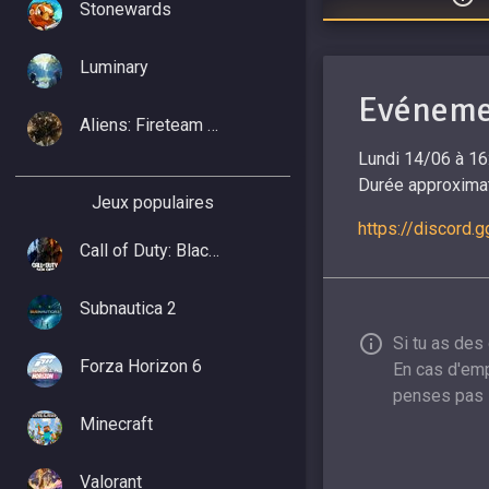
Stonewards
Luminary
Evéneme
Aliens: Fireteam Elite 2
Lundi 14/06 à 16
Durée approximat
Jeux populaires
https://discord.
Call of Duty: Black Ops 7
Subnautica 2
Si tu as des
Forza Horizon 6
En cas d'emp
penses pas 
Minecraft
Valorant