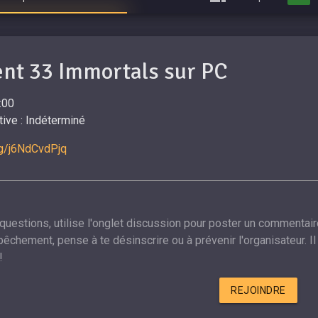
nt 33 Immortals sur PC
:00
ive : Indéterminé
gg/j6NdCvdPjq
 questions, utilise l'onglet discussion pour poster un commentair
êchement, pense à te désinscrire ou à prévenir l'organisateur. Il 
!
REJOINDRE