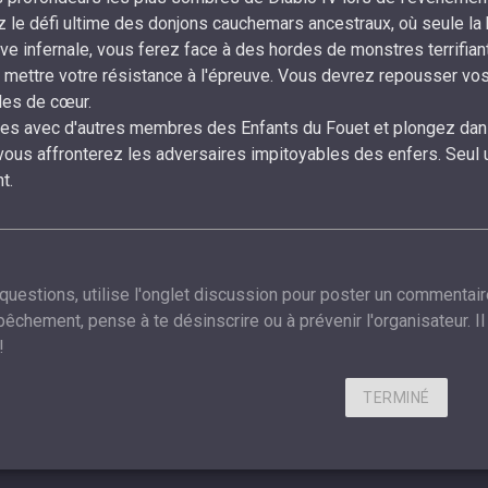
z le défi ultime des donjons cauchemars ancestraux, où seule la
ve infernale, vous ferez face à des hordes de monstres terrifia
 mettre votre résistance à l'épreuve. Vous devrez repousser vos
les de cœur.
es avec d'autres membres des Enfants du Fouet et plongez dans 
 vous affronterez les adversaires impitoyables des enfers. Seu
t.
 questions, utilise l'onglet discussion pour poster un commentair
êchement, pense à te désinscrire ou à prévenir l'organisateur. Il 
!
TERMINÉ