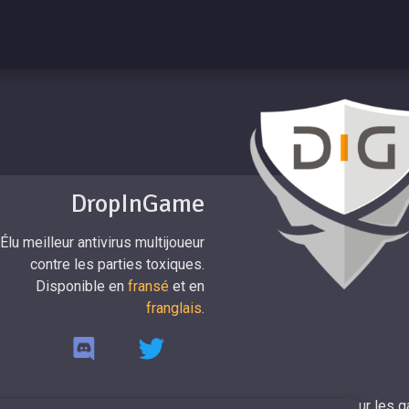
DropInGame
Élu meilleur antivirus multijoueur
contre les parties toxiques.
Disponible en
fransé
et en
franglais
.
DropinGame 2017-2026 - Fait avec ♥ pour les g