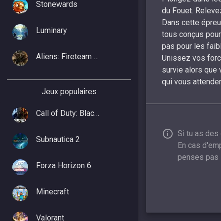
Stonewards
du Fouet. Releve
Dans cette épreu
Luminary
tous conçus pour
pas pour les faib
Aliens: Fireteam Elite 2
Unissez vos forc
survie alors que
qui vous attenden
Jeux populaires
Call of Duty: Black Ops 7
Si tu as des
Subnautica 2
En cas d'emp
penses pas 
Forza Horizon 6
Minecraft
Valorant