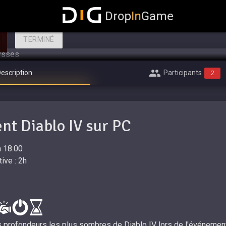
L'Expiation des Abysses
Drop
In
Game
EVENT DIABLO IV SUR PC
TERMINÉ
escription
Participants
2
t Diablo IV sur PC
 18:00
ive : 2h
 profondeurs les plus sombres de Diablo IV lors de l'événement