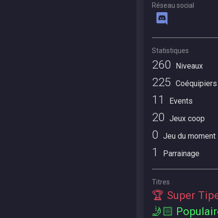
Réseau social
Statistiques
260
Niveaux
225
Coéquipiers
11
Events
20
Jeux coop
0
Jeu du moment
1
Parrainage
Titres
🏆 Super Tip
🤳🏻 Populair