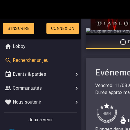
S'INSCRIRE
CONNEXION
D
Lobby
Rechercher un jeu
Evénemen
Events & parties
Vendredi 11/08 à
Communautés
Durée approximat
Nous soutenir
Jeux à venir
Plongez dans les