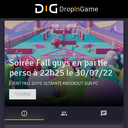
Drop
In
Game
Soirée Fall guys en partie
perso à 22h25 le 30/07/22
EVENT FALL GUYS: ULTIMATE KNOCKOUT SUR PC
TERMINÉ