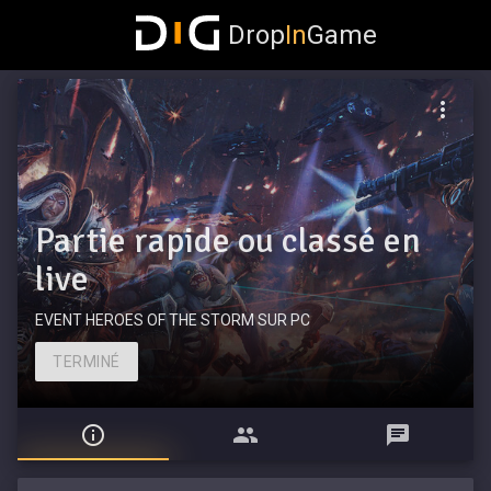
Drop
In
Game
Partie rapide ou classé en
live
EVENT HEROES OF THE STORM SUR PC
TERMINÉ