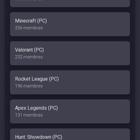
Minecraft (PC)
256 membres
Valorant (PC)
232 membres
Rocket League (PC)
196 membres
Apex Legends (PC)
131 membres
Hunt: Showdown (PC)