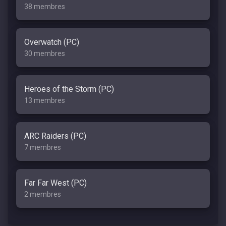
38 membres
Overwatch (PC)
30 membres
Heroes of the Storm (PC)
13 membres
ARC Raiders (PC)
7 membres
Far Far West (PC)
2 membres