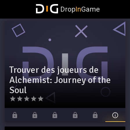
Drop
In
Game
Trouver des joueurs de
Alchemist: Journey of the
Soul