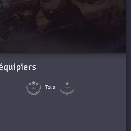
oéquipiers
Tous