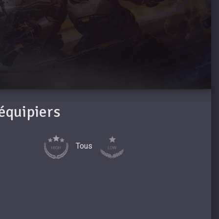
oéquipiers
Tous