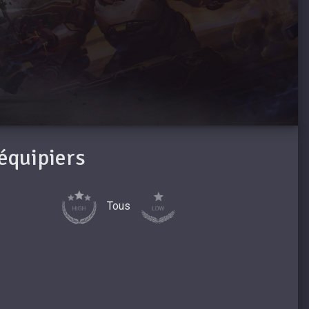
oéquipiers
Tous