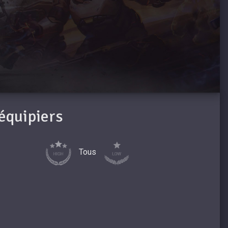
oéquipiers
Tous