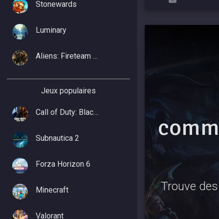
Stonewards
Luminary
Aliens: Fireteam Elite 2
Jeux populaires
Call of Duty: Black Ops 7
commu
Subnautica 2
Forza Horizon 6
Trouve des 
Minecraft
Valorant