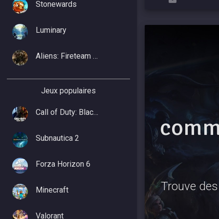
Stonewards
Luminary
Aliens: Fireteam Elite 2
Jeux populaires
Call of Duty: Black Ops 7
commu
Subnautica 2
Forza Horizon 6
Trouve des 
Minecraft
Valorant