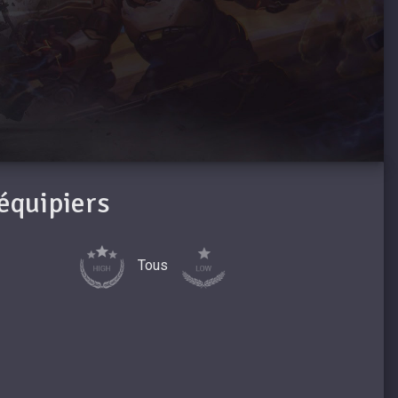
oéquipiers
Tous