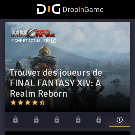
Drop
In
Game
Trouver des joueurs de
FINAL FANTASY XIV: A
Realm Reborn