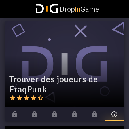
Drop
In
Game
Trouver des joueurs de
FragPunk