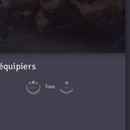
oéquipiers
Tous