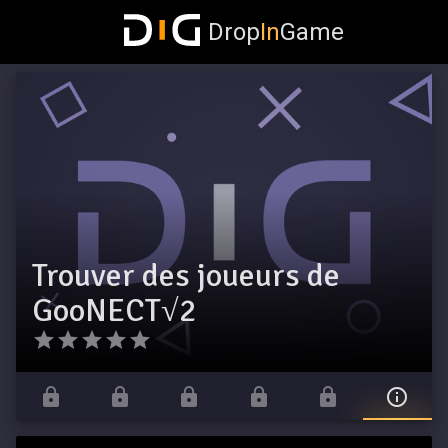
Drop
In
Game
Trouver des joueurs de
GooNECT√2