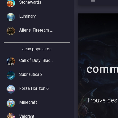
Stonewards
Luminary
Aliens: Fireteam Elite 2
Jeux populaires
Call of Duty: Black Ops 7
commu
Subnautica 2
Forza Horizon 6
Trouve des 
Minecraft
Valorant