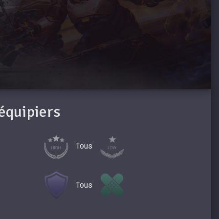
oéquipiers
Tous
Tous