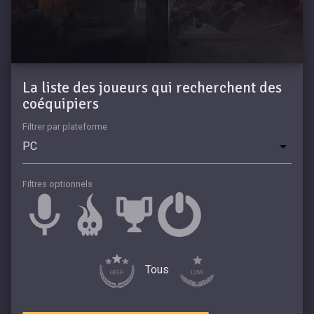
La liste des joueurs qui recherchent des
coéquipiers
Filtrer par plateforme
Filtres optionnels
Tous