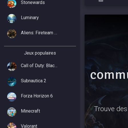
Stonewards
Luminary
Aliens: Fireteam Elite 2
Jeux populaires
Call of Duty: Black Ops 7
commu
Subnautica 2
Forza Horizon 6
Trouve des 
Minecraft
Valorant