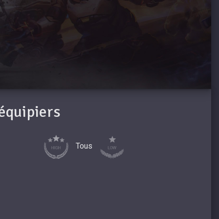
oéquipiers
Tous