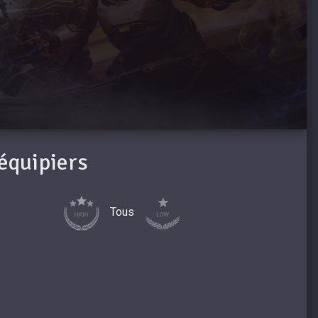
oéquipiers
Tous