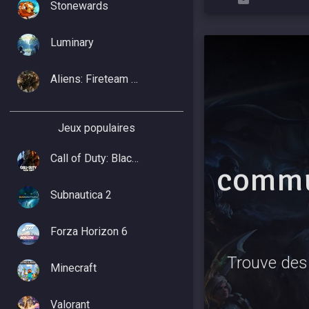
Stonewards
Luminary
Aliens: Fireteam Elite 2
Jeux populaires
Call of Duty: Black Ops 7
commu
Subnautica 2
Forza Horizon 6
Trouve des 
Minecraft
Valorant