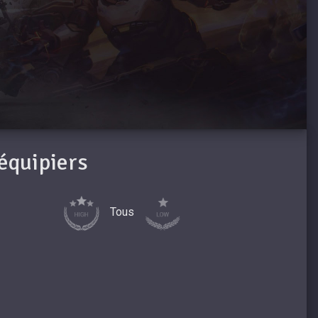
oéquipiers
Tous