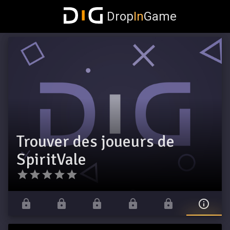
Drop
In
Game
Trouver des joueurs de
SpiritVale