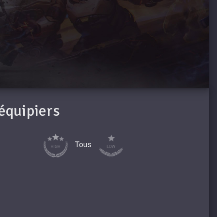
oéquipiers
Tous