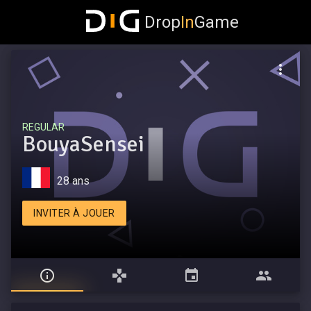
Drop
In
Game
REGULAR
BouyaSensei
28 ans
INVITER À JOUER