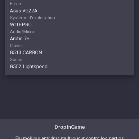
Ecran
Asus VG27A
Système d'exploitation
W10-PRO
Audio/Micro
Arctis 7+
Clavier
G513 CARBON
Souris
G502 Lightspeed
DropInGame
Élu meilleur antivirus multijoueur contre les parties