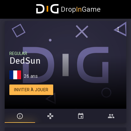
Drop
In
Game
REGULAR
DedSun
26 ans
INVITER À JOUER