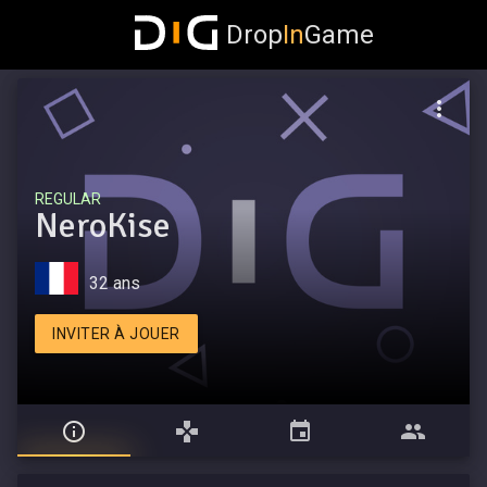
Drop
In
Game
REGULAR
NeroKise
32 ans
INVITER À JOUER