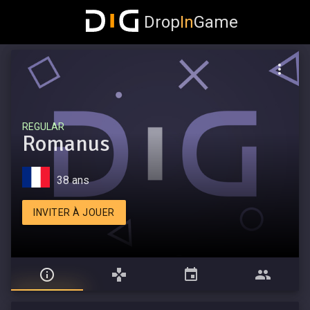
Drop
In
Game
REGULAR
Romanus
38 ans
INVITER À JOUER