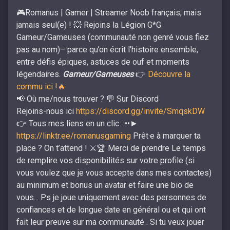
🎮Romanus | Gamer | Streamer Noob français, mais
jamais seul(e) ! 💥 Rejoins la Légion G*G
Gameur/Gameuses (communauté non genré vous fiez
pas au nom)– parce qu’on écrit l’histoire ensemble,
entre défis épiques, astuces de ouf et moments
légendaires.
Gameur/Gameuses
👉
Découvre la
commu ici !🔥
📢 Où me/nous trouver ? 💬 Sur Discord
Rejoins-nous ici
https://discord.gg/invite/SmqskDW
👉 Tous mes liens en un clic : ••►
https://linktr.ee/romanusgaming
Prêt·e à marquer ta
place ? On t’attend ! ⚔️🏆 Merci de prendre Le temps
de remplire vos disponibilités sur votre profile (si
vous voulez que je vous accepte dans mes contactes)
au minimum et bonus un avatar et faire une bio de
vous... Ps je joue uniquement avec des personnes de
confiances et de longue date en général ou et qui ont
fait leur preuve sur ma communauté . Si tu veux jouer