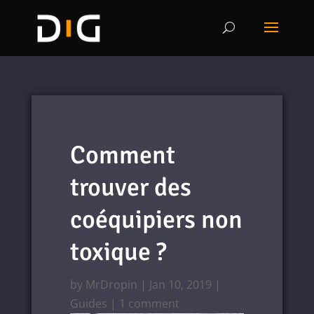
Comment
trouver des
coéquipiers non
toxique ?
by
MrDropin
|
Jan 10, 2019
|
Guides
|
1 comment