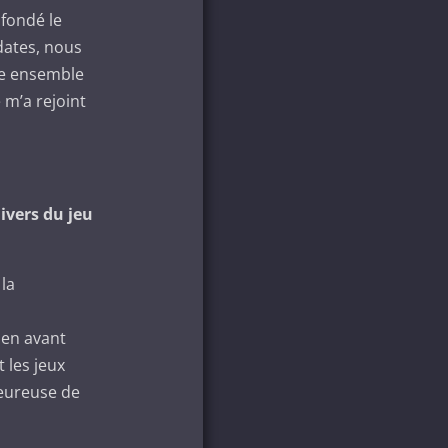
 fondé le
dates, nous
re ensemble
 m’a rejoint
ivers du jeu
la
 en avant
 les jeux
heureuse de