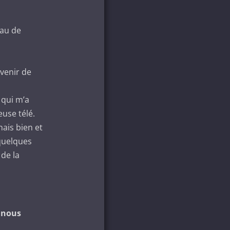
eau de
venir de
 qui m’a
use télé.
nais bien et
 quelques
 de la
u nous