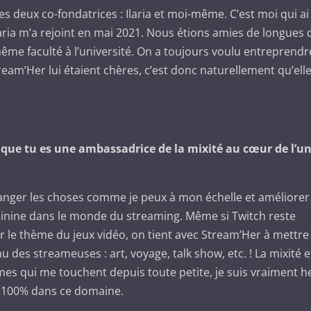
 deux co-fondatrices : Ilaria et moi-même. C’est moi qui ai
laria m’a rejoint en mai 2021. Nous étions amies de longues 
même faculté à l’université. On a toujours voulu entreprend
tream’Her lui étaient chères, c’est donc naturellement qu’elle
que tu es une ambassadrice de la mixité au cœur de l’un
hanger les choses comme je peux à mon échelle et améliorer 
inine dans le monde du streaming. Même si Twitch reste
 le thème du jeux vidéo, on tient avec Stream’Her à mettre
 des streameuses : art, voyage, talk show, etc. ! La mixité et
mes qui me touchent depuis toute petite, je suis vraiment 
 à 100% dans ce domaine.