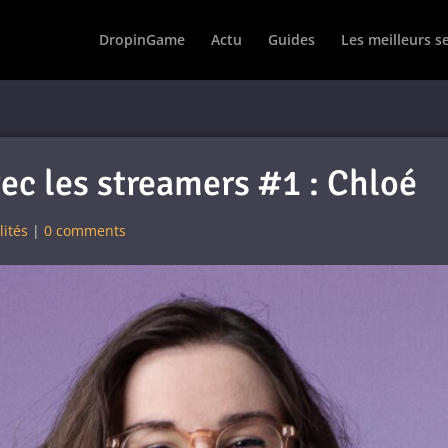
DropinGame
Actu
Guides
Les meilleurs s
ec les streamers #1 : Chloé
lités
|
0 comments