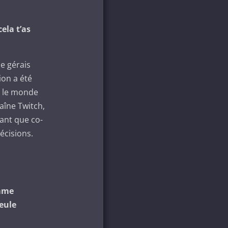
ela t’as
e gérais
ion a été
ns le monde
aîne Twitch,
tant que co-
écisions.
omme
eule