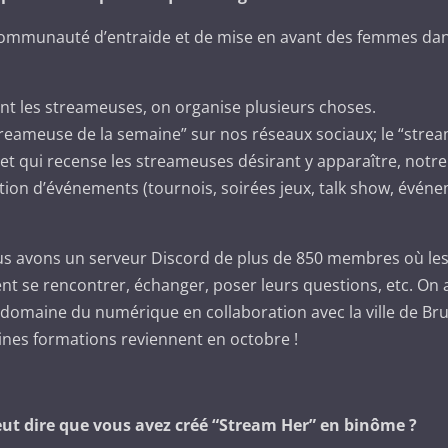
communauté d’entraide et de mise en avant des femmes da
nt les streameuses, on organise plusieurs choses.
treameuse de la semaine” sur nos réseaux sociaux; le “stre
net qui recense les streameuses désirant y apparaître, notr
ation d’événements (tournois, soirées jeux, talk show, évén
ous avons un serveur Discord de plus de 850 membres où le
t se rencontrer, échanger, poser leurs questions, etc. On 
domaine du numérique en collaboration avec la ville de Bru
ines formations reviennent en octobre !
eut dire que vous avez créé “Stream Her” en binôme ?