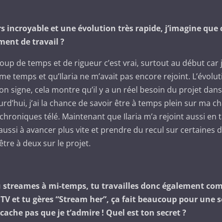
rs incroyable et une évolution très rapide, j’imagine que c
nt de travail ?
p de temps et de rigueur c’est vrai, surtout au début car j
temps et qu’Ilaria ne m’avait pas encore rejoint. L’évolut
bon signe, cela montre qu’il y a un réel besoin du projet da
rd’hui, j’ai la chance de savoir être à temps plein sur ma ch
hroniques télé. Maintenant que Ilaria m’a rejoint aussi en 
 aussi à avancer plus vite et prendre du recul sur certaines d
être à deux sur le projet.
u streames à mi-temps, tu travailles donc également c
TV et tu gères “Stream her”, ça fait beaucoup pour une s
cache pas que je t’admire ! Quel est ton secret ?