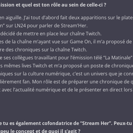
sion et quel est ton rôle au sein de celle-ci ?
l en aiguille. J’ai tout d’abord fait deux apparitions sur le plat
n” sur LN24 pour parler de Stream’Her.
a décidé de mettre en place leur chaîne Twitch.
s de la chaîne m’ayant vue sur Game On, il m’a proposé de 
re des chroniques sur la chaîne Twitch.
e ses collègues travaillant pour l’émission télé “La Matinale”
 mêmes lives Twitch et m’a proposé un poste de chronique
niques sur la culture numérique, c’est un univers que je con
culièrement fan. Mon rôle est de préparer une chronique de
avec l’actualité numérique et de le présenter en direct lors
ue tu es également cofondatrice de “Stream Her”. Peux-t
peu le concept et de quoi il s’agit ?