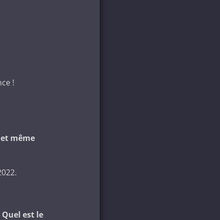
ce !
t et même
2022.
Quel est le