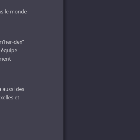
ns le monde
am’her-dex”
e équipe
ement
s
a aussi des
xelles et