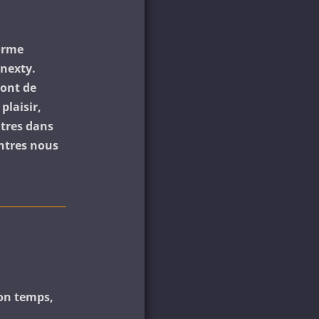
forme
enexty.
ront de
plaisir,
utres dans
ontres nous
ton temps,