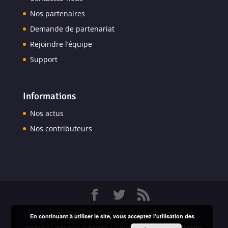
Nos partenaires
Demande de partenariat
Rejoindre l’équipe
Support
Informations
Nos actus
Nos contributeurs
© DropinGame 2017-2020 - Fait avec ♥ pour les
En continuant à utiliser le site, vous acceptez l’utilisation des
gamers, par des gamers ! Développé par
Mr.Dropin