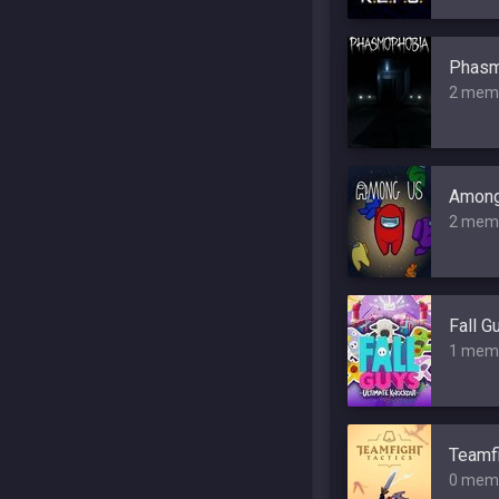
Phasm
2 mem
Among
2 mem
Fall G
1 mem
Teamfi
0 mem