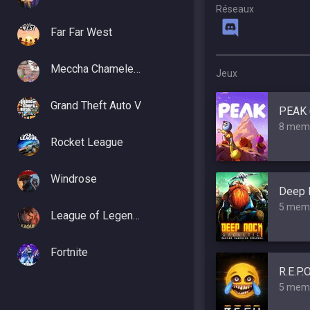
Réseaux
Far Far West
Meccha Chameleon
Jeux
Grand Theft Auto V
PEAK 
8 mem
Rocket League
Windrose
Deep R
5 mem
League of Legends
Fortnite
R.E.P.
5 mem