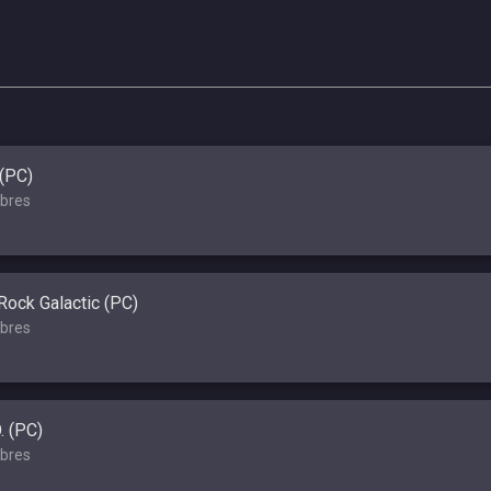
(PC)
bres
ock Galactic (PC)
bres
O. (PC)
bres