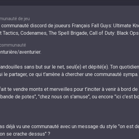
munauté de jeu
communauté discord de joueurs Français Fall Guys: Ultimate K
ht Tactics, Codenames, The Spell Brigade, Call of Duty: Black Ops
a communauté
enturière/aventurier.
andouilles sans but sur le net, seul(e) et dépité(e). Ton quotidien
i le partager, ce qui t'amène à chercher une communauté sympa.
fait te vendre monts et merveilles pour t’inciter à venir à bord de 
 "bande de potes", "chez nous on s'amuse", ou encore "ici c'est b
’as déjà vu une communauté avec un message du style "on est d
ut on se crache dessus" ?