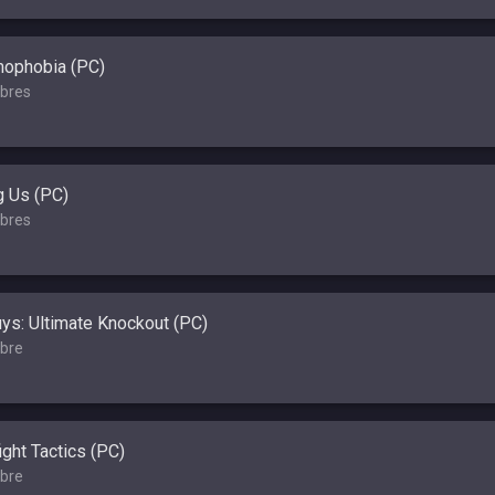
ophobia (PC)
bres
 Us (PC)
bres
uys: Ultimate Knockout (PC)
bre
ght Tactics (PC)
bre