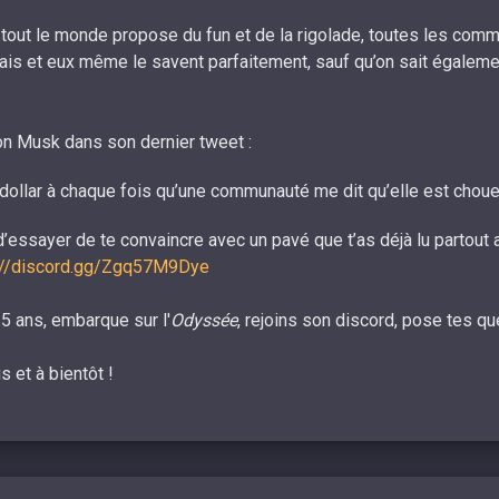
out le monde propose du fun et de la rigolade, toutes les co
 sais et eux même le savent parfaitement, sauf qu’on sait égaleme
n Musk dans son dernier tweet :
n dollar à chaque fois qu’une communauté me dit qu’elle est choue
d’essayer de te convaincre avec un pavé que t’as déjà lu partout a
://discord.gg/Zgq57M9Dye
25 ans, embarque sur l'
Odyssée
, rejoins son discord, pose tes qu
s et à bientôt !