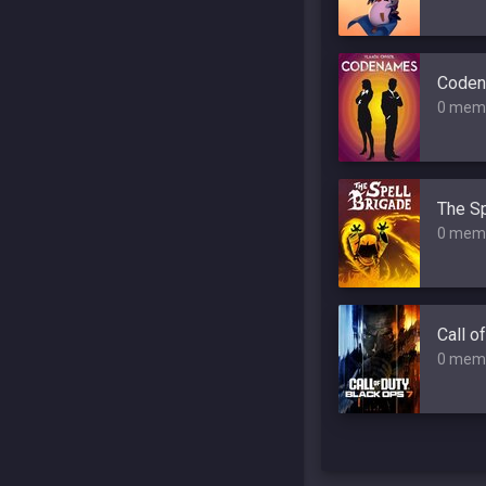
Coden
0 mem
The Sp
0 mem
Call o
0 mem