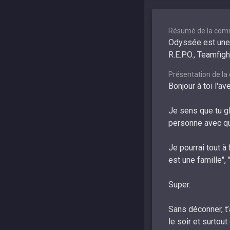
Résumé de la com
Odyssée est une 
R.E.P.O., Teamfig
Présentation de l
Bonjour à toi l'av
Je sens que tu gl
personne avec qu
Je pourrai tout à 
est une famille",
Super.
Sans déconner, t
le soir et surto