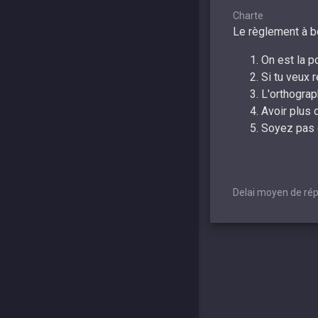
Charte
Le règlement à bo
On est la p
Si tu veux 
L'orthograp
Avoir plus 
Soyez pas 
Delai moyen de rép