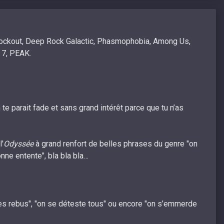
nockout, Deep Rock Galactic, Phasmophobia, Among Us,
 7, PEAK.
 te parait fade et sans grand intérêt parce que tu n’as
l'
Odyssée
à grand renfort de belles phrases du genre "on
onne entente", bla bla bla…
es rebus", "on se déteste tous" ou encore "on s’emmerde