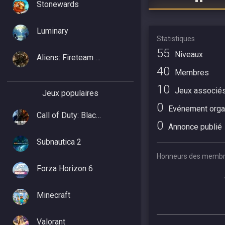
Stonewards
Luminary
Statistiques
55
Niveaux
Aliens: Fireteam Elite 2
40
Membres
10
Jeux associé
Jeux populaires
0
Evénement orga
Call of Duty: Black Ops 7
0
Annonce publié
Subnautica 2
Honneurs des memb
Forza Horizon 6
Minecraft
Valorant