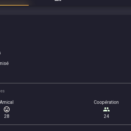
s
nisé
res
Amical
Coopération
28
24