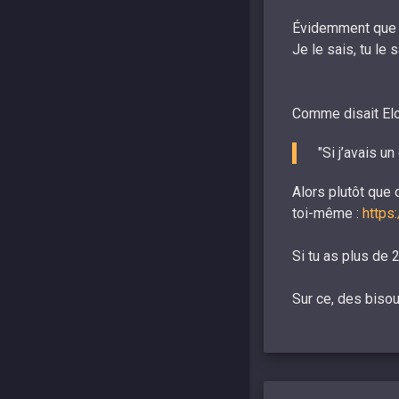
Évidemment que t
Je le sais, tu le
Comme disait Elo
"Si j’avais u
Alors plutôt que 
toi-même :
https
Si tu as plus de 
Sur ce, des bisou