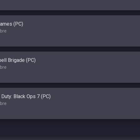
ames (PC)
bre
ell Brigade (PC)
bre
f Duty: Black Ops 7 (PC)
bre