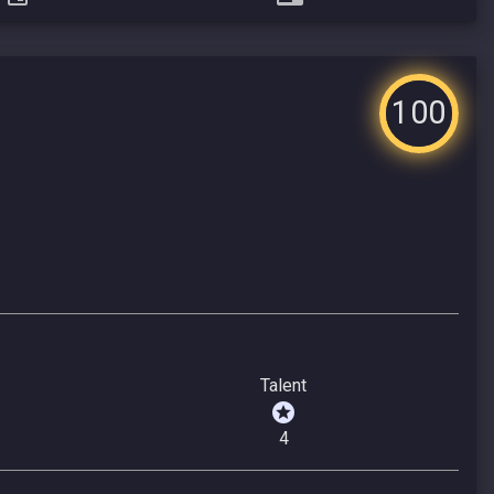
100
Talent
4