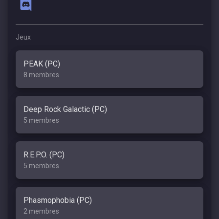
Jeux
PEAK (PC)
8 membres
Deep Rock Galactic (PC)
5 membres
R.E.P.O. (PC)
5 membres
Phasmophobia (PC)
2 membres