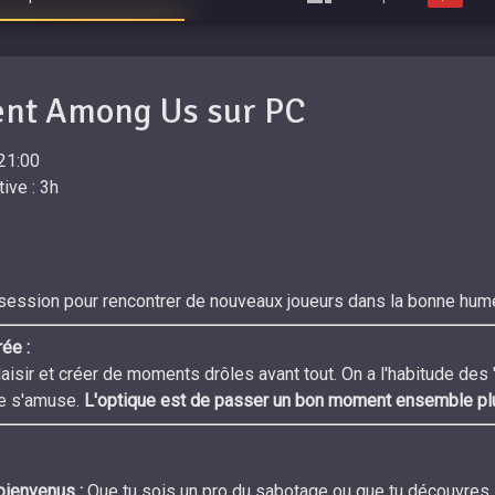
nt Among Us sur PC
21:00
ive : 3h
session pour rencontrer de nouveaux joueurs dans la bonne humeur
rée :
laisir et créer de moments drôles avant tout. On a l'habitude des 
de s'amuse.
L'optique est de passer un bon moment ensemble plutô
bienvenus :
Que tu sois un pro du sabotage ou que tu découvres le 