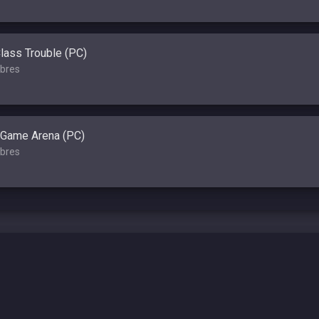
Class Trouble (PC)
bres
 Game Arena (PC)
bres