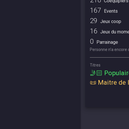
218
Coéquipiers
167
Events
29
Jeux coop
16
Jeux du mome
0
Parrainage
Personne n'a encore d
Titres
🤳🏻 Populair
📜 Maitre de l