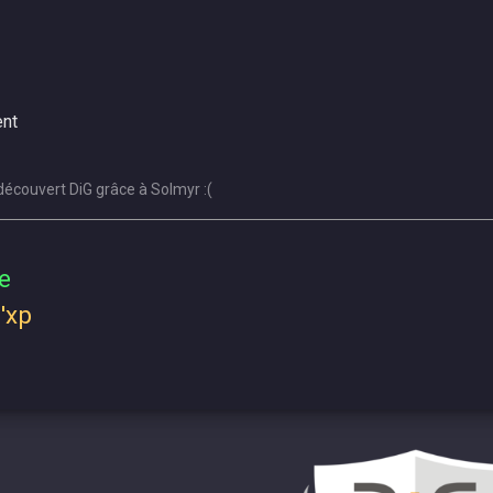
nt
écouvert DiG grâce à Solmyr :(
e
'xp