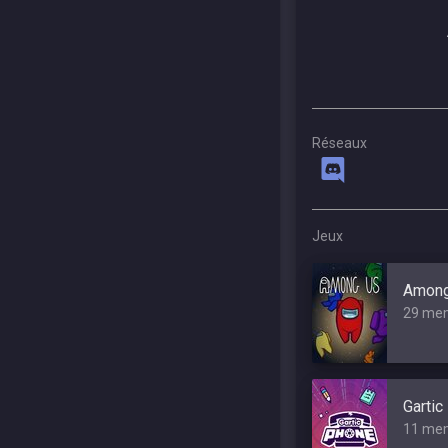
Réseaux
Jeux
Among
29 me
Gartic
11 me