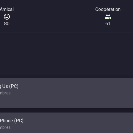
Amical
Coopération
80
61
 Us (PC)
mbres
 Phone (PC)
mbres