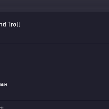
nd Troll
nisé
res