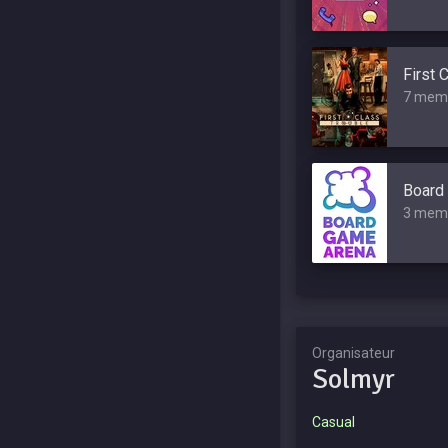
First 
7 mem
Board
3 mem
Organisateur
Solmyr
Casual