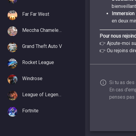
bienveillan
Immersion 
Far Far West
en deux mi
Meccha Chameleon
Pour nous rejoind
👉 Ajoute-moi su
Grand Theft Auto V
👉 Ou rejoins dir
Rocket League
Windrose
Si tu as des
En cas d'emp
League of Legends
penses pas 
Fortnite