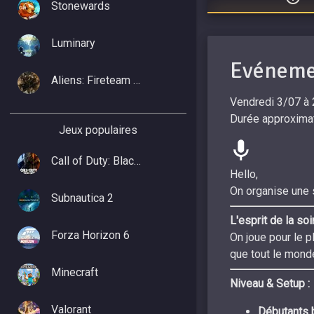
Stonewards
Luminary
Evéneme
Aliens: Fireteam Elite 2
Vendredi 3/07 à 
Durée approximat
Jeux populaires
Call of Duty: Black Ops 7
Hello,
On organise une 
Subnautica 2
L'esprit de la soi
Forza Horizon 6
On joue pour le p
que tout le mon
Minecraft
Niveau & Setup :
Valorant
Débutants 