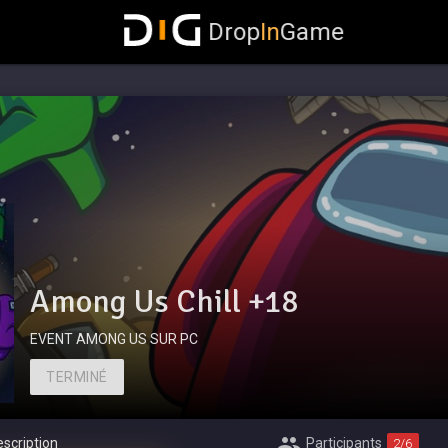
Drop
In
Game
Among Us Chill +18
EVENT AMONG US SUR PC
TERMINÉ
scription
Participants
2
/6