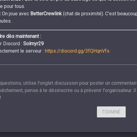
te pour tous.
:
On joue avec
BetterCrewlink
(chat de proximité). C'est beaucoup p
nutes.
re dès maintenant :
r Discord :
Solmyr29
ectement le serveur :
https://discord.gg/3fQHqnVfs
 questions, utilise l'onglet discussion pour poster un commentair
êchement, pense à te désinscrire ou à prévenir l'organisateur. Il 
!
TERMINÉ