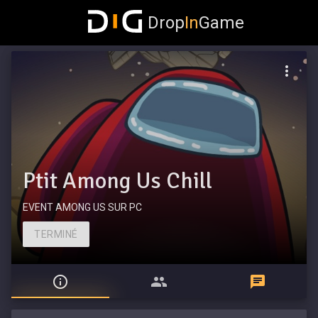
Drop
In
Game
Ptit Among Us Chill
EVENT AMONG US SUR PC
TERMINÉ