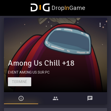
Drop
In
Game
Among Us Chill +18
EVENT AMONG US SUR PC
TERMINÉ