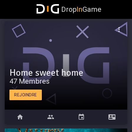
Drop
In
Game
Home sweet home
47 Membres
REJOINDRE