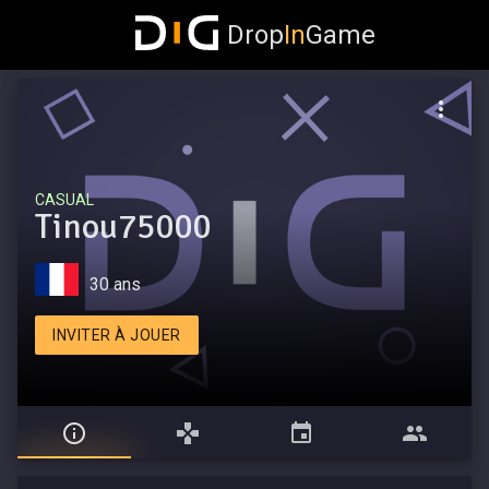
Drop
In
Game
CASUAL
Tinou75000
30 ans
INVITER À JOUER