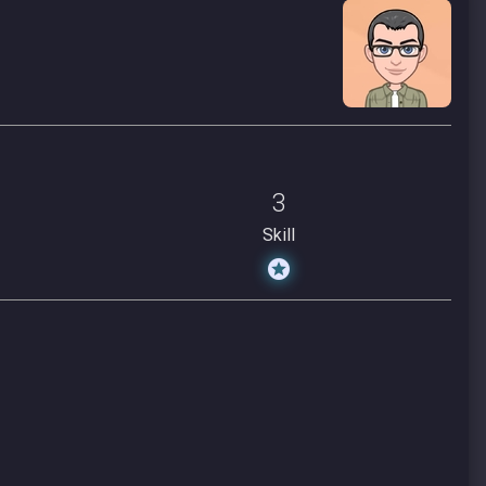
3
Skill