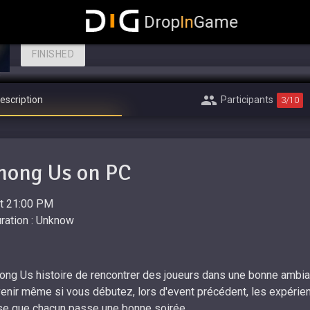
Among Us Chill +18
Drop
In
Game
EVENT AMONG US ON PC
FINISHED
escription
Participants
3
/10
mong Us on PC
at 21:00 PM
ration : Unknow
ong Us histoire de rencontrer des joueurs dans une bonne ambia
enir même si vous débutez, lors d'event précédent, les expérienc
à se que chacun passe une bonne soirée.