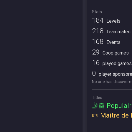
Stats
184
Levels
218
Teammates
168
Events
29
Coop games
16
played games
0
player sponsor
No one has discovered
Titles
🤳🏻 Populair
📜 Maitre de l