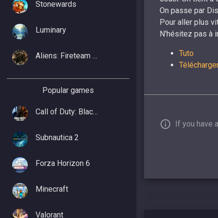
Stonewards
On passe par Disc
Pour aller plus v
Luminary
N'hésitez pas à i
Tuto
Aliens: Fireteam Elite 2
Télécharge
Popular games
Call of Duty: Black Ops 7
If you have 
Subnautica 2
Forza Horizon 6
Minecraft
Valorant