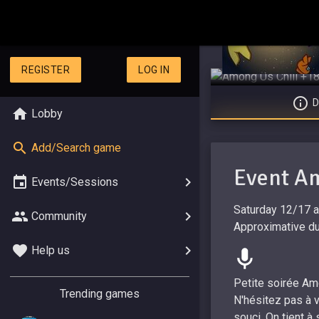
REGISTER
LOG IN
D
Lobby
Add/Search game
Event A
Events/Sessions
Saturday 12/17 
Community
Approximative du
Help us
Petite soirée Am
Trending games
N'hésitez pas à v
souci. On tient 