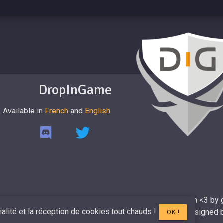
DropInGame
Available in
French
and
English
.
DropinGame 2017-2026 - Make with <3 by 
tialité et la réception de cookies tout chauds !
Made by
Mr.Dropin
, designed
OK !