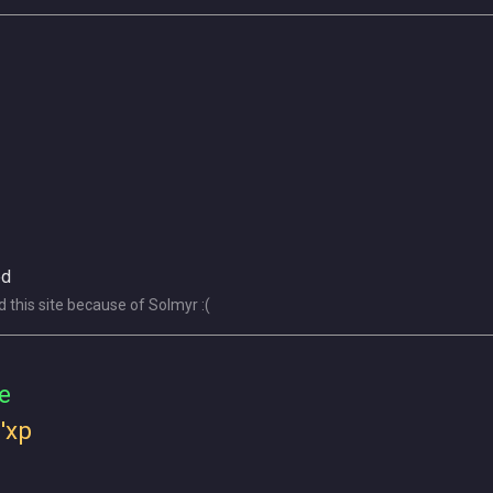
ed
 this site because of Solmyr :(
e
'xp