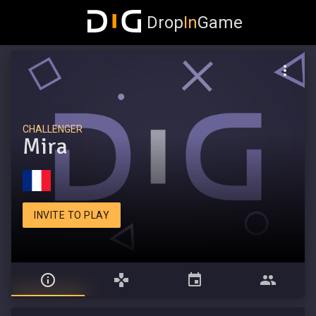
Drop
In
Game
CHALLENGER
Mira
INVITE TO PLAY