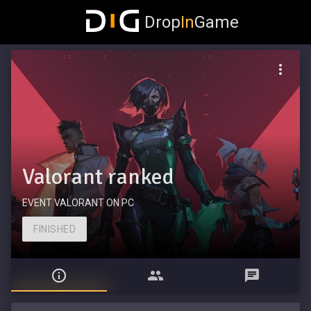
Drop
In
Game
Valorant ranked
EVENT VALORANT ON PC
FINISHED