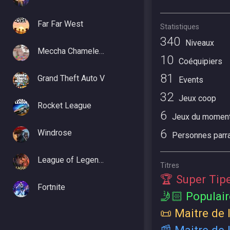
Far Far West
Statistiques
340
Niveaux
Meccha Chameleon
10
Coéquipiers
81
Grand Theft Auto V
Events
32
Jeux coop
Rocket League
6
Jeux du momen
6
Windrose
Personnes parr
League of Legends
Titres
🏆 Super Tip
Fortnite
🤳🏻 Populair
📜 Maitre de l
📰 Maitre de l