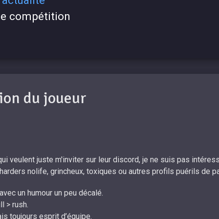
de compétition
ion du joueur
i veulent juste m'inviter sur leur discord, je ne suis pas intéressé
harders nolife, grincheux, toxiques ou autres profils puérils de pa
vec un humour un peu décalé. ​
 > rush. ​
s toujours esprit d’équipe. ​