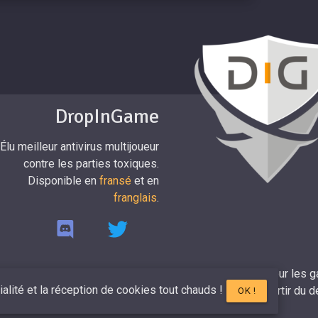
DropInGame
Élu meilleur antivirus multijoueur
contre les parties toxiques.
Disponible en
fransé
et en
franglais
.
DropinGame 2017-2026 - Fait avec ♥ pour les g
tialité et la réception de cookies tout chauds !
Développé par
Mr.Dropin
à partir du 
OK !