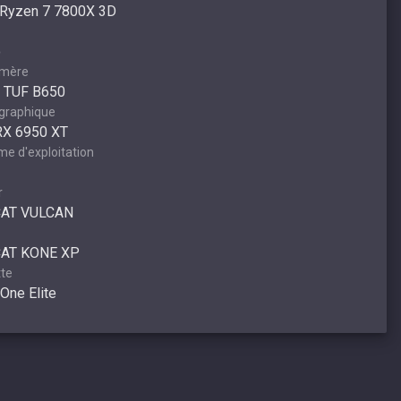
Ryzen 7 7800X 3D
o
 mère
 TUF B650
 graphique
RX 6950 XT
e d'exploitation
r
AT VULCAN
AT KONE XP
te
One Elite