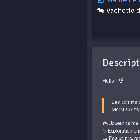
🐄 Vachette 
Descript
Hello ! 👋
Les admins qu
Merci aux try
🎮 Joueur calme a
✨ Exploration Chill
🤝 Pas un pro, mai