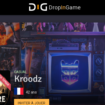
Drop
In
Game
CASUAL
R TIPEER
Kroodz
42 ans
INVITER À JOUER