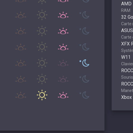
AMD 
RAM
32 G
Carte
ASUS
Carte
XFX 
Systèm
W11
Clavie
ROCC
Souris
ROCC
Manet
Xbox 