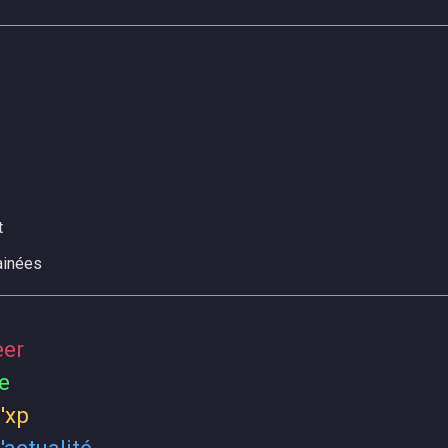
t
ainées
eer
e
'xp
'actualité